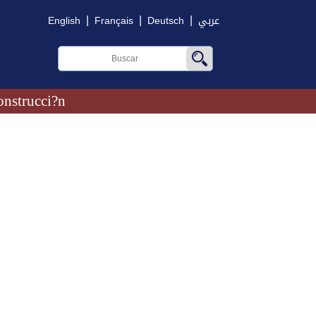
|
|
|
English
Français
Deutsch
عربي
onstrucci?n