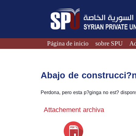
Página de inicio
sobre SPU
Ad
Abajo de construcci?
Perdona, pero esta p?ginga no est? dispons
Attachement archiva