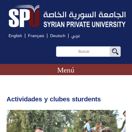
|
|
|
English
Français
Deutsch
عربي
Menú
Actividades y clubes sturdents