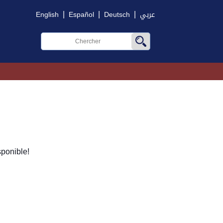
|
|
|
English
Español
Deutsch
عربي
ponible!