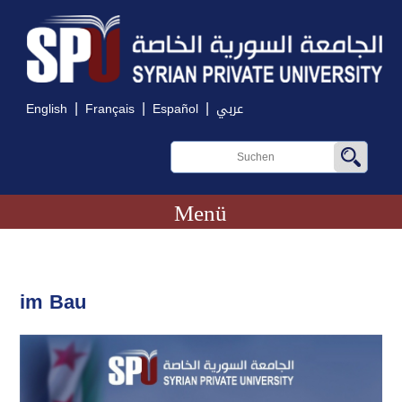
|
|
|
English
Français
Español
عربي
Menü
im Bau