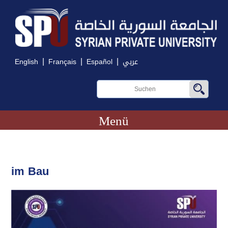
|
|
|
English
Français
Español
عربي
Menü
im Bau