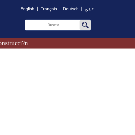
|
|
|
English
Français
Deutsch
عربي
onstrucci?n