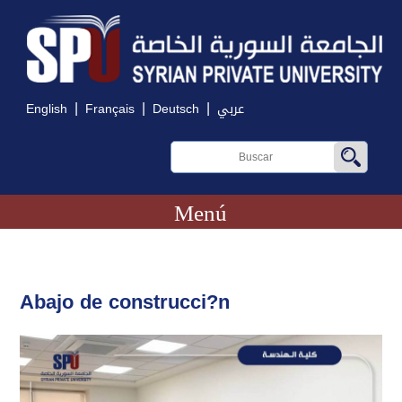
|
|
|
English
Français
Deutsch
عربي
Menú
Abajo de construcci?n