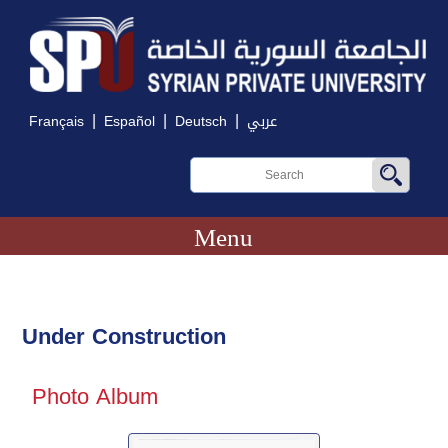
|
|
|
Français
Español
Deutsch
عربي
Menu
Under Construction
Photo Album