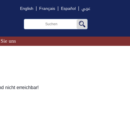
|
|
|
English
Français
Español
عربي
 Sie uns
d nicht erreichbar!