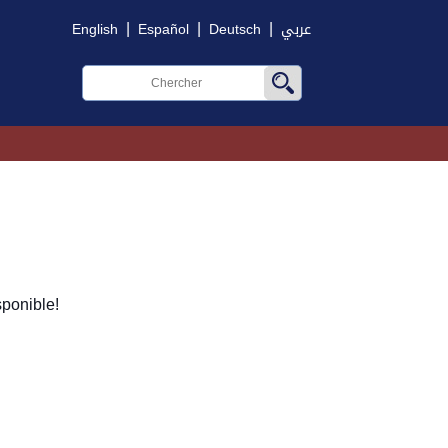
|
|
|
English
Español
Deutsch
عربي
ponible!