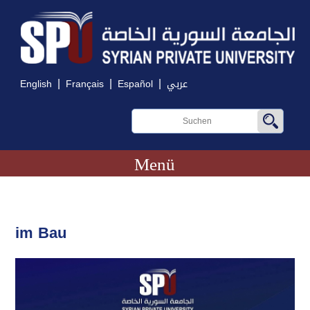
|
|
|
English
Français
Español
عربي
Menü
im Bau