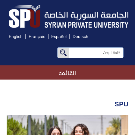
|
|
|
English
Français
Español
Deutsch
القائمة
SPU