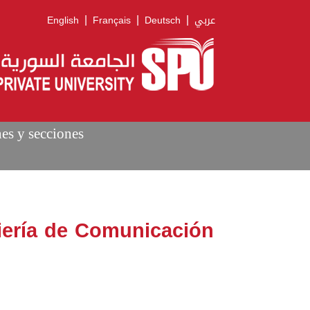
|
|
|
English
Français
Deutsch
عربي
nes y secciones
niería de Comunicación