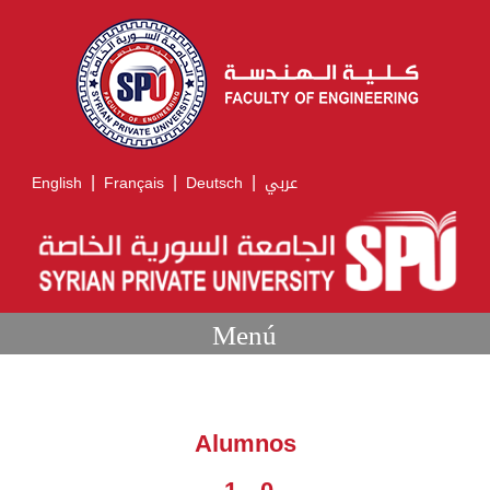
|
|
|
English
Français
Deutsch
عربي
Menú
Alumnos