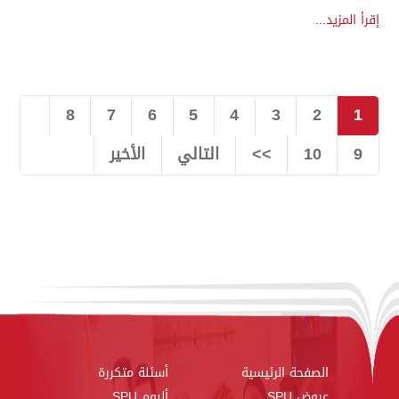
إقرأ المزيد...
8
7
6
5
4
3
2
1
9
10
>>
التالي
الأخير
الصفحة الرئيسية
أسئلة متكررة
عروض SPU
ألبوم SPU