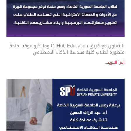
بالتعاون مع فريق GitHub Education ومايكروسوفت منحة
متطورة لطلاب كلية هندسة الذكاء الاصطناعي
إقرأ المزيد...