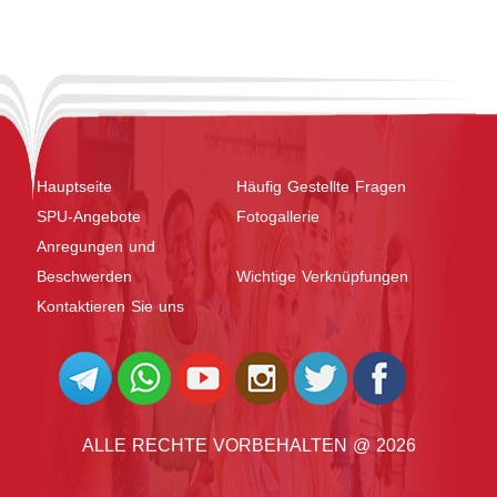
Hauptseite
Häufig Gestellte Fragen
SPU-Angebote
Fotogallerie
Anregungen und
Beschwerden
Wichtige Verknüpfungen
Kontaktieren Sie uns
ALLE RECHTE VORBEHALTEN @ 2026