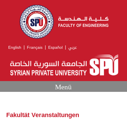
|
|
|
English
Français
Español
عربي
Menü
Fakultät Veranstaltungen