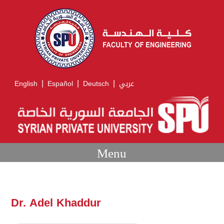
|
|
|
English
Español
Deutsch
عربي
Menu
Dr. Adel Khaddur