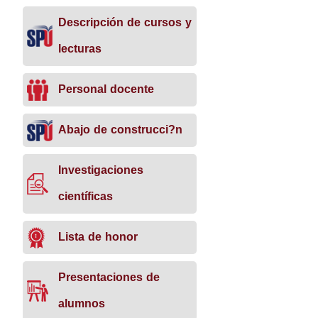
Abajo
Abajo
Abajo
Descripción de cursos y
de
de
de
construcción
construcci?
construcción
lecturas
n
Personal docente
Abajo de construcci?n
Investigaciones
científicas
Lista de honor
Presentaciones de
alumnos