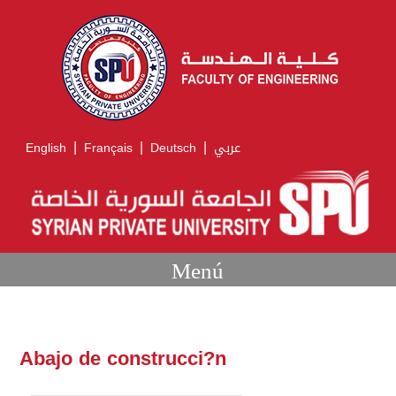
|
|
|
English
Français
Deutsch
عربي
Menú
Abajo de construcci?n