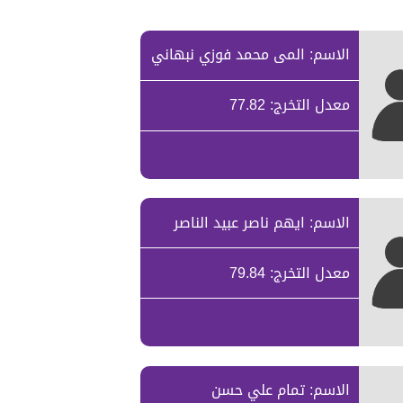
الاسم: المى محمد فوزي نبهاني
معدل التخرج: 77.82
الاسم: ايهم ناصر عبيد الناصر
معدل التخرج: 79.84
الاسم: تمام علي حسن