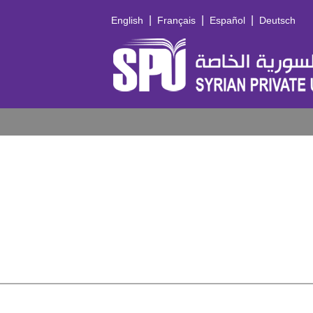
|
|
|
English
Français
Español
Deutsch