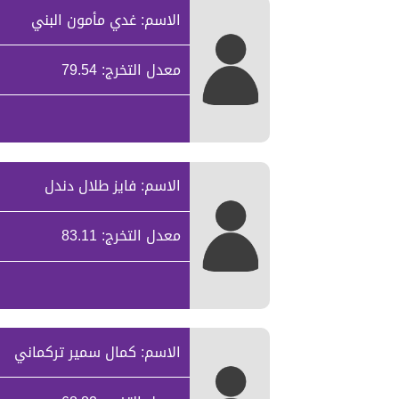
الاسم: غدي مأمون البني
معدل التخرج: 79.54
الاسم: فايز طلال دندل
معدل التخرج: 83.11
الاسم: كمال سمير تركماني