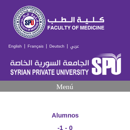
|
|
|
English
Français
Deutsch
عربي
Menú
Alumnos
-1 - 0