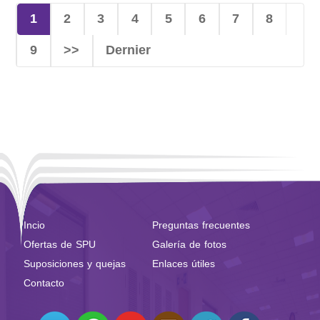
1
2
3
4
5
6
7
8
9
>>
Dernier
Incio
Preguntas frecuentes
Ofertas de SPU
Galería de fotos
Suposiciones y quejas
Enlaces útiles
Contacto