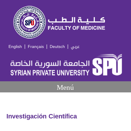
|
|
|
English
Français
Deutsch
عربي
Menú
Investigación Científica