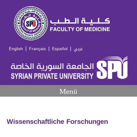
|
|
|
English
Français
Español
عربي
Menü
Wissenschaftliche Forschungen