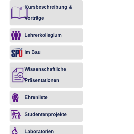
im
im
im
im
Kursbeschreibung &
Bau
Bau
Bau
Bau
Vorträge
Lehrerkollegium
im Bau
Wissenschaftliche
Präsentationen
Ehrenliste
Studentenprojekte
Laboratorien