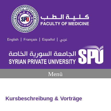
|
|
|
English
Français
Español
عربي
Menü
Kursbeschreibung & Vorträge