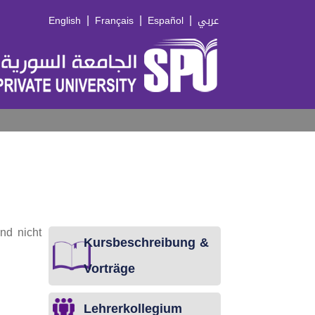
|
|
|
English
Français
Español
عربي
nd nicht
Kursbeschreibung &
Vorträge
Lehrerkollegium