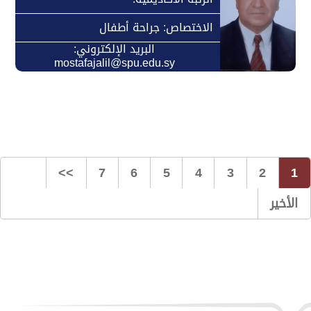
الاختصاص: جراحة أطفال
البريد الإلكتروني:
mostafajalil@spu.edu.sy
>>
7
6
5
4
3
2
1
الأخير