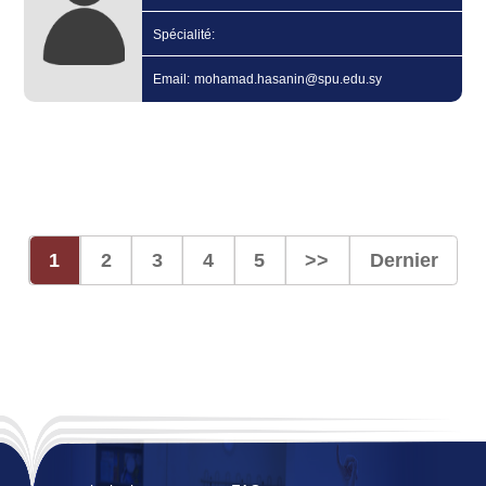
Spécialité:
Email: mohamad.hasanin@spu.edu.sy
1
2
3
4
5
>>
Dernier