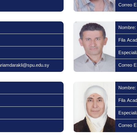
Correo El
Nombre:
Fila Aca
Especiali
ariamdarakli@spu.edu.sy
Correo El
Nombre:
Fila Aca
Especiali
Correo El