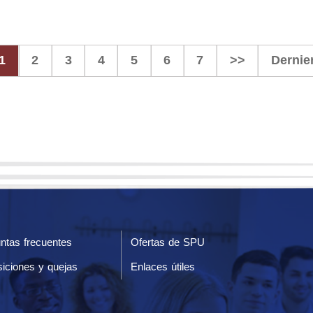
1
2
3
4
5
6
7
>>
Dernie
ntas frecuentes
Ofertas de SPU
iciones y quejas
Enlaces útiles