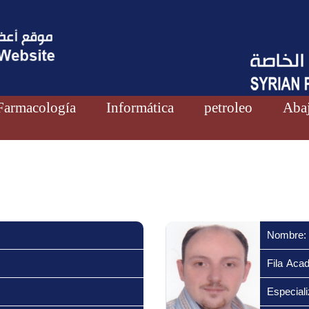
Farmacología
Informática
petroleo
Abaj
Nombre:
Fila Aca
Especiali