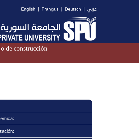
|
|
|
English
Français
Deutsch
عربي
o de construcción
démica:
zación: