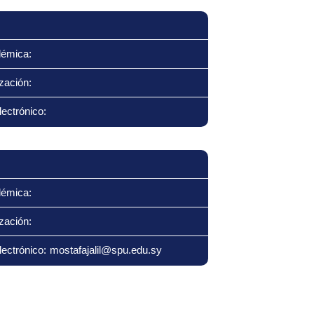
démica:
zación:
ectrónico:
démica:
zación:
ectrónico: mostafajalil@spu.edu.sy