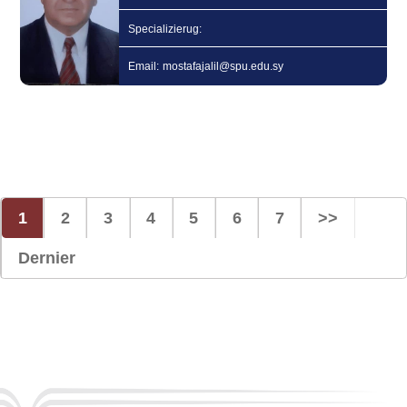
Specializierug:
Email: mostafajalil@spu.edu.sy
1
2
3
4
5
6
7
>>
Dernier