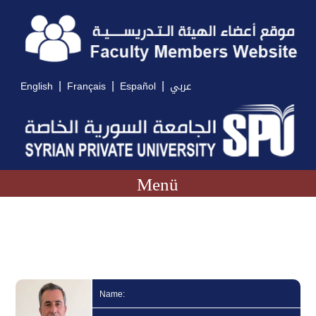
|
|
|
English
Français
Español
عربي
Menü
Name: