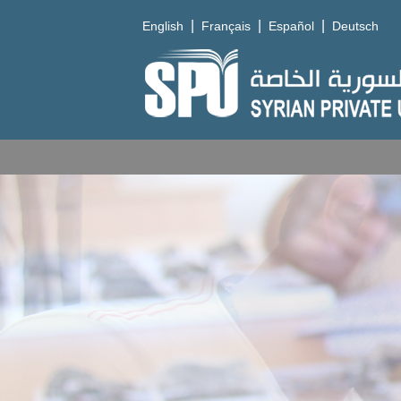
|
|
|
English
Français
Español
Deutsch