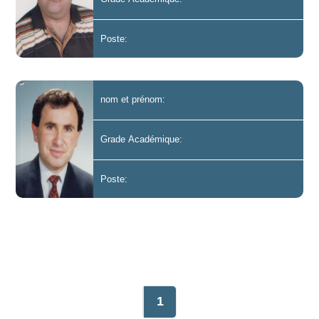
Poste:
nom et prénom:
Grade Académique:
Poste:
1