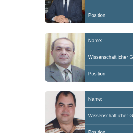
Position:
Name:
Wissenschaftlicher G
Position:
Name:
Wissenschaftlicher G
Position: