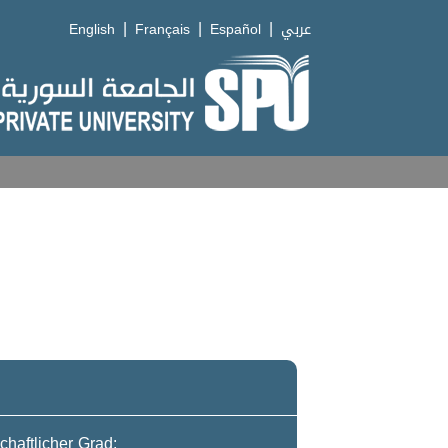
|
|
|
English
Français
Español
عربي
haftlicher Grad: