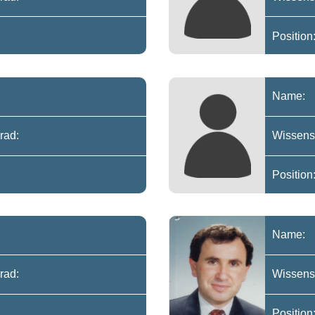
Position
Name:
rad:
Wissensc
Position
Name:
rad:
Wissensc
Position