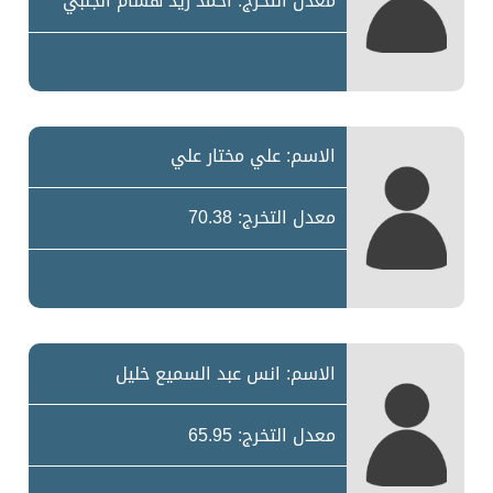
معدل التخرج: احمد زيد هشام الجلبي
الاسم: علي مختار علي
معدل التخرج: 70.38
الاسم: انس عبد السميع خليل
معدل التخرج: 65.95