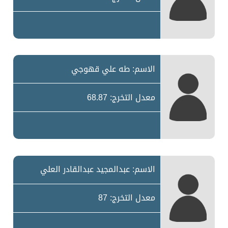
الاسم: طه علي قهوجي
معدل التخرج: 68.87
الاسم: عبدالمجيد عبدالقادر العلي
معدل التخرج: 87