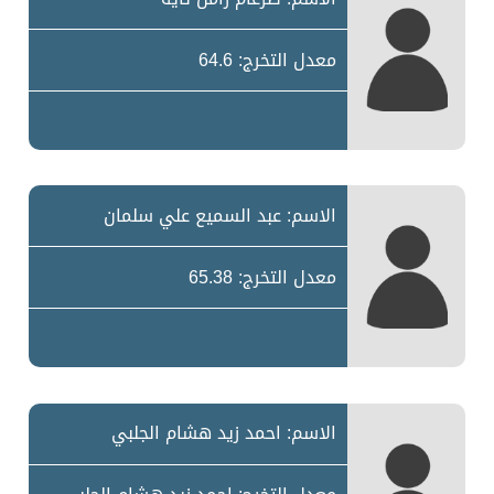
معدل التخرج: 64.6
الاسم: عبد السميع علي سلمان
معدل التخرج: 65.38
الاسم: احمد زيد هشام الجلبي