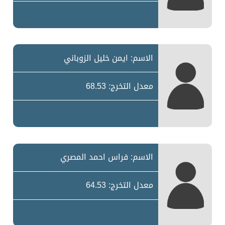
الاسم: ايمن خليل الزوباني
معدل التخرج: 68.53
الاسم: فراس احمد المصري
معدل التخرج: 64.53