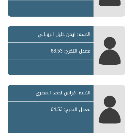
الاسم: ايمن خليل الزوباني
معدل التخرج: 68.53
الاسم: فراس احمد المصري
معدل التخرج: 64.53