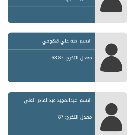
الاسم: طه علي قهوجي
معدل التخرج: 68.87
الاسم: عبدالمجيد عبدالقادر العلي
معدل التخرج: 87