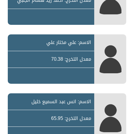
معدل التخرج: احمد زيد هشام الجلبي
الاسم: علي مختار علي
معدل التخرج: 70.38
الاسم: انس عبد السميع خليل
معدل التخرج: 65.95