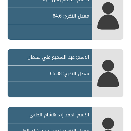
معدل التخرج: 64.6
الاسم: عبد السميع علي سلمان
معدل التخرج: 65.38
الاسم: احمد زيد هشام الجلبي