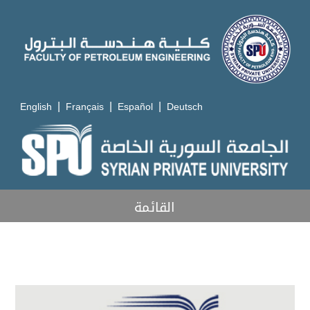
|
|
|
English
Français
Español
Deutsch
القائمة