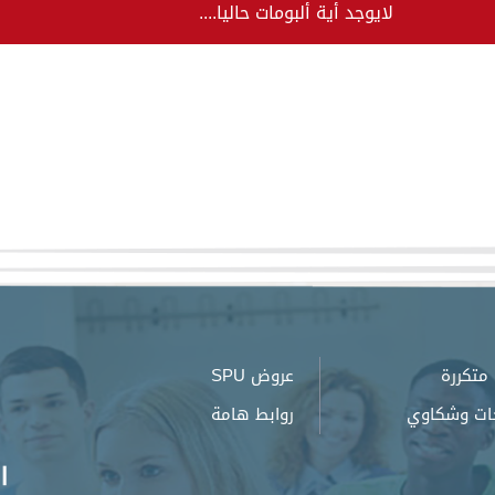
لايوجد أية ألبومات حاليا....
متكررة
عروض SPU
ات وشكاوي
روابط هامة