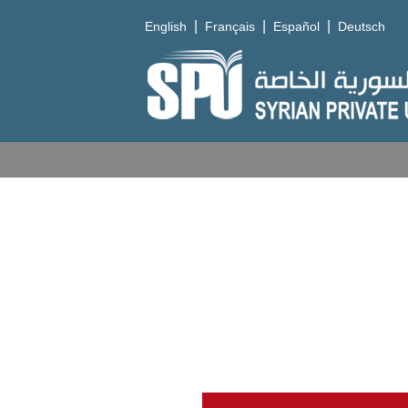
|
|
|
English
Français
Español
Deutsch