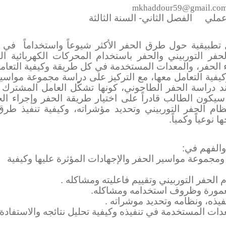
mkhaddour59@gmail.co
الفصل الثاني- السنة الثالثة
تطبيقية حول طرق الحفر الأكثر شيوعاً واستخداماً
في ا
الحفر التوربيني والحفر باستخدام المحركات الكهربائية ال
اء الحفر، والمعدات المستخدمة في كل طريقة وكيفية التعام
كيفية التعامل معها، مع التركيز على دراسة مجموعة مواسير
ند دراسة الحفر الطاحوني، كونها تشكّل العامل المشترك
 سيكون الطالب قادراً على اختيار طريقة الحفر وإجراء ال
ام الحفر التوربيني وتحديد مؤشراته، وكيفية تنفيذ طرق
 نوعياً وكمياً.
والفهم في:
مجموعة مواسير الحفر والإجهادات المؤثرة عليها وكيفية
لحفر التوربيني وتقييم فاعليته ومشاكله .
مغمورة وظروف استخدامه ومشاكله.
يذه، ونظامه وتحديد موشراته .
عدات المستخدمة في تنفيذه وكيفية تحليل نتائجه والاستفادة 