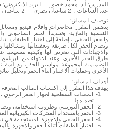
المدرس:
أ.د. محمد خضور
البريد الالكتروني:
m
:
عدد الساعات
2 ساعتان نظري
2 ساعتان عملي
توصيف المساق:
يتضمن المقرر محاضرات وأفلام فيديو ومسائل 
النفطية والغازية، وتحديداً الحفر الطاحوني و
والحفر الحلقي ، إضافةً إلى اختبار الطبقات أثن
ونظام الحفر لكل طريقة وتعقيداتها ومشاكلها و
والإجهادات التي تتعرض لها وكيفية تصميمها ع
طرق الحفر الأخرى. وعند الانتهاء من البرنامج
التصميمية لمجموعة مواسير الحفر، ودراسة نظ
الأخرى وعمليات الاختبار أثناء الحفر وتحليل نتائجها
أهداف المساق:
يهدف هذا المقرر إلى اكتساب الطالب المعرفة 
1-
المعدات السطحية لجهاز الحفر الرحوي ، و
تصميمها.
2-
الحفر التوربيني وظروف استخدامه، ونظام ا
3-
الحفر باستخدام المحركات الكهربائية ال
4-
الحفر الحلقي والأجهزة المستخدمة في تنف
5-
اختبار الطبقات أثناء الحفر والأجهزة والم