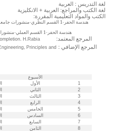
لغة التدريس :
العربية
لغة الكتب والمراجع:
العربية + الانكليزية
الكتب والمواد التعليمية المقررة:
هندسة الحفر-1 القسم النظري-منشورات جامعة البعث 2010-2011
هندسة الحفر-1 القسم العملي-منشورات جامعة البعث
Completion. H.Rabia
المرجع المعتمد:
 Engineering, Principles and
المرجع الإضافي :
الأسبوع
ال
1
الأول
ال
2
الثاني
ال
3
الثالث
ال
4
الرابع
ال
5
الخامس
ال
6
السادس
ال
7
السابع
ال
8
الثامن