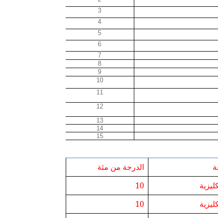
3
4
5
6
7
8
9
10
11
12
13
14
15
ة
الدرجة من مئة
كليزية
10
كليزية
10