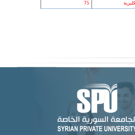
كليزية
75