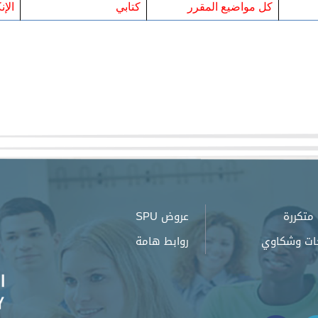
كل مواضيع المقرر
كتابي
الإن
متكررة
عروض SPU
ات وشكاوي
روابط هامة