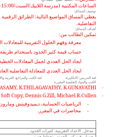
الساعات المكتبية
(مدرسة اللاييك/السبت/15:00-13:00)
توصيف المساق:
يغطي المساق المواضيع التالية: الطرائق الرقمية
التفاضلية
.
أهداف المساق:
تمكين الطالب من:
معرفة وفهم الحلول التقريبية للمعادلات ال
حساب قيمة كثير الحدود باستخدام طريقة 
ايجاد الحل العددي لجمل المعادلات الخط
ايجاد الحل العددي للمعادلة التفاضلية العاد
لغة التدريس: الانكليزية
لغة الكتب والمراجع: العربية والا
الكتب والمواد التعليمية المقررة
NDASAMY, K.THILAGAVATHY, K.GUNAVATHI.
-
Soft Copy, Dennis G.Zill, Michael R.Cullen
-
الرياضيات الحسابية، ديميدوفيتش ومارون، 
-
محاضرات في المقرر.
-
.
:
مدخل
الاعداد التقريبية، كثيرات الحدود
.
.
حساب قيم كثير الحدود
مخطط هورنر