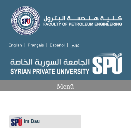
|
|
|
English
Français
Español
عربي
Menü
im Bau