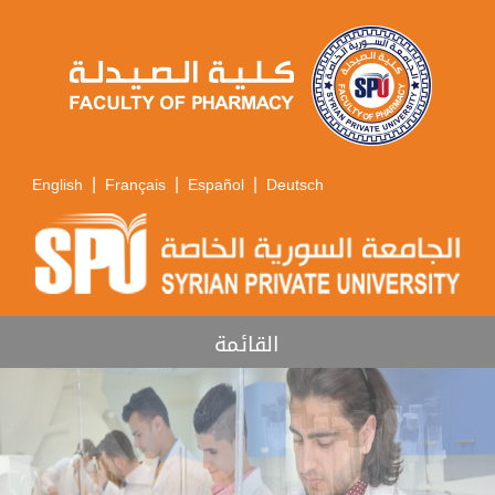
|
|
|
English
Français
Español
Deutsch
القائمة