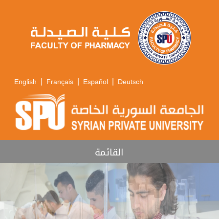
|
|
|
English
Français
Español
Deutsch
القائمة