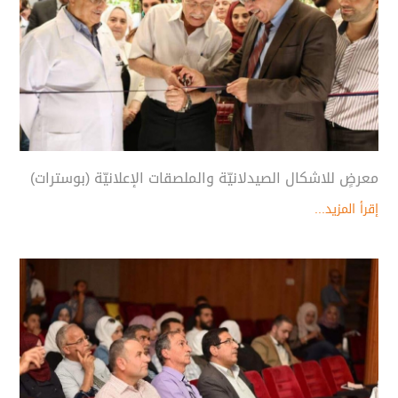
معرضٍ للاشكال الصيدلانيّة والملصقات الإعلانيّة (بوسترات)
إقرأ المزيد...