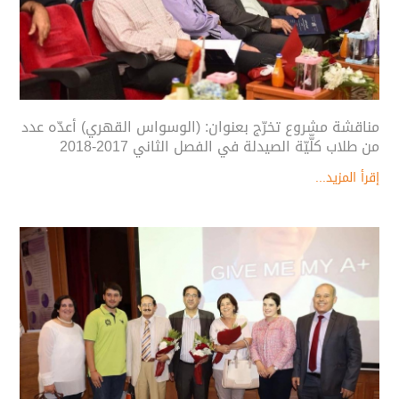
مناقشة مشروع تخرّج بعنوان: (الوسواس القهري) أعدّه عدد
من طلاب كلّّيّة الصيدلة في الفصل الثاني 2017-2018
إقرأ المزيد...