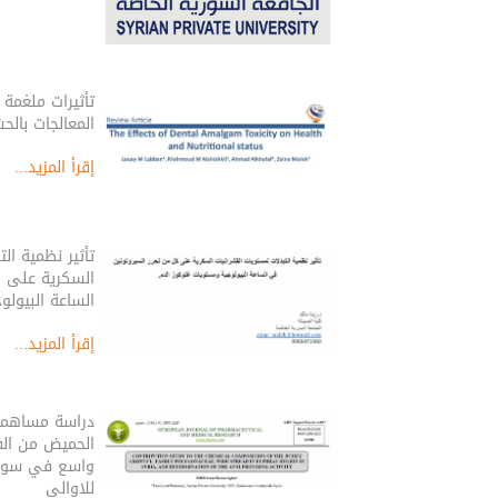
تأثيرات ملغمة 
المعالجات بالح
إقرأ المزيد...
تأثیر نظمیة ال
السكریة على ك
الساعة البیولو
إقرأ المزيد...
دراسة مساهمة 
الحميض من الف
واسع في سورية
للاوالي