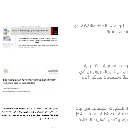
الزئبق على الصحة والتغذية لدى
شوات السنية
تبدلات لمستویات القشرانیات
ل من تحرر السیروتونین في
جیة ومستویات غلوكوز الدم
للمكونات الكيميائية في نبات
صيلة البطباطية المنتشر بشكل
، و تحديد فعاليته المضادة