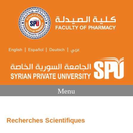
|
|
|
English
Español
Deutsch
عربي
Menu
Recherches Scientifiques