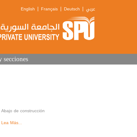
|
|
|
English
Français
Deutsch
عربي
y secciones
Abajo de construcción
Lea Más...