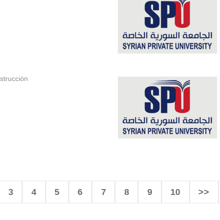
strucción
3
4
5
6
7
8
9
10
>>