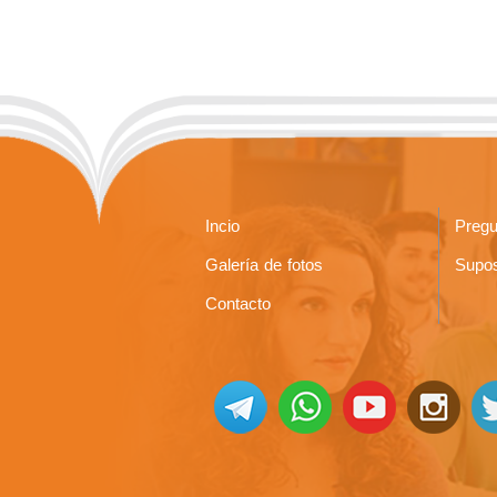
Incio
Pregu
Galería de fotos
Supos
Contacto