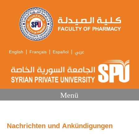
|
|
|
English
Français
Español
عربي
Menü
Nachrichten und Ankündigungen