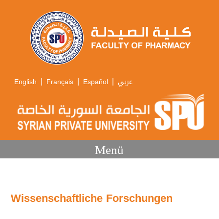
|
|
|
English
Français
Español
عربي
Menü
Wissenschaftliche Forschungen