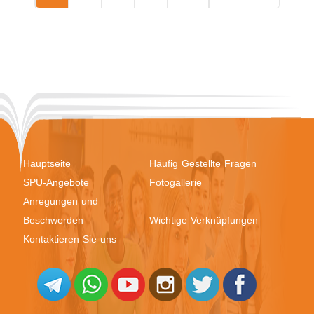
Hauptseite
Häufig Gestellte Fragen
SPU-Angebote
Fotogallerie
Anregungen und
Beschwerden
Wichtige Verknüpfungen
Kontaktieren Sie uns