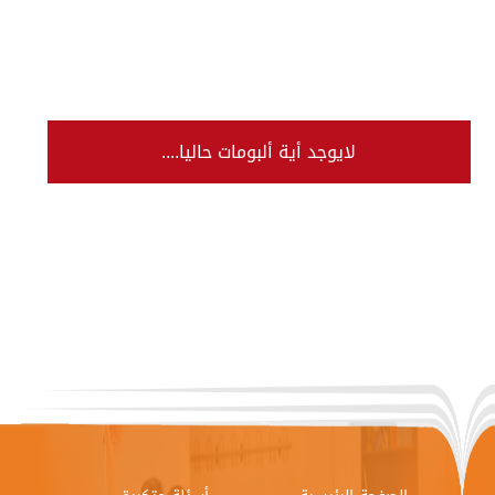
لايوجد أية ألبومات حاليا....