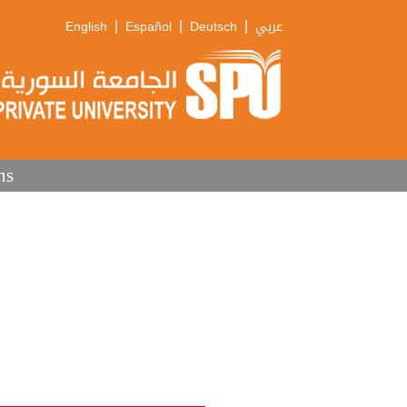
|
|
|
English
Español
Deutsch
عربي
ns