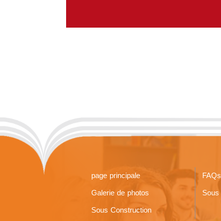
page principale
FAQs
Galerie de photos
Sous 
Sous Construction