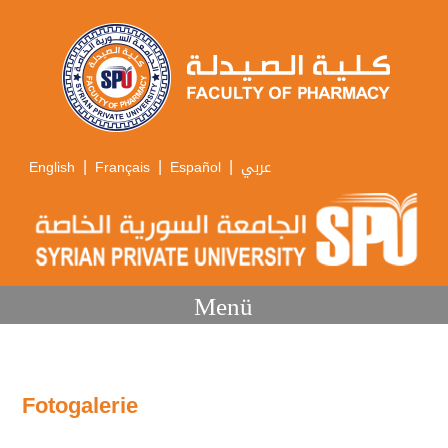
|
|
|
English
Français
Español
عربي
Menü
Fotogalerie